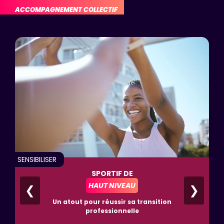
ACCOMPAGNEMENT COLLECTIF
SENSIBILISER
SPORTIF DE
HAUT NIVEAU
❮
❯
Un atout pour réussir sa transition
professionnelle