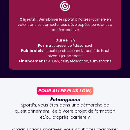
Objectif :
Sensibiliser le sportif à l’après-carrière en
valorisant les compétences développées pendant sa
carrière sportive.
Durée :
2h
Format :
présentiel/distanciel
Public cible :
sportif professionnel, sportif de haut
niveau, jeune sportif
Financement :
AFDAS, club, fédération, subventions
POUR ALLER PLUS LOIN,
Échangeons
Sportifs, vous êtes dans une démarche de
questionnement liée à votre projet de formation
et/ou d’après-carrière ?
Organisations sportives, vous souhaitez maximiser