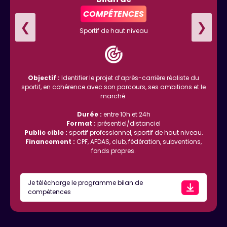
COMPÉTENCES
❮
❯
Sportif de haut niveau
Objectif :
Identifier le projet d’après-carrière réaliste du
sportif, en cohérence avec son parcours, ses ambitions et le
marché.
Durée :
entre 10h et 24h
Format :
présentiel/distanciel
Public cible :
sportif professionnel, sportif de haut niveau.
Financement :
CPF, AFDAS, club, fédération, subventions,
fonds propres.
Je télécharge le programme bilan de
compétences